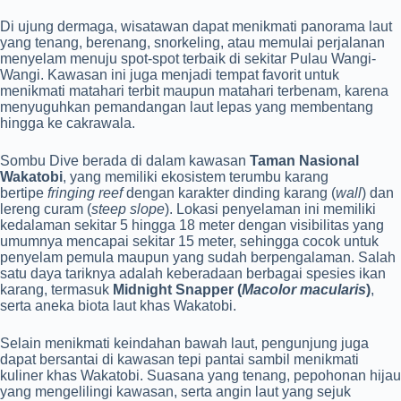
Di ujung dermaga, wisatawan dapat menikmati panorama laut
yang tenang, berenang, snorkeling, atau memulai perjalanan
menyelam menuju spot-spot terbaik di sekitar Pulau Wangi-
Wangi. Kawasan ini juga menjadi tempat favorit untuk
menikmati matahari terbit maupun matahari terbenam, karena
menyuguhkan pemandangan laut lepas yang membentang
hingga ke cakrawala.
Sombu Dive berada di dalam kawasan
Taman Nasional
Wakatobi
, yang memiliki ekosistem terumbu karang
bertipe
fringing reef
dengan karakter dinding karang (
wall
) dan
lereng curam (
steep slope
). Lokasi penyelaman ini memiliki
kedalaman sekitar 5 hingga 18 meter dengan visibilitas yang
umumnya mencapai sekitar 15 meter, sehingga cocok untuk
penyelam pemula maupun yang sudah berpengalaman. Salah
satu daya tariknya adalah keberadaan berbagai spesies ikan
karang, termasuk
Midnight Snapper (
Macolor macularis
)
,
serta aneka biota laut khas Wakatobi.
Selain menikmati keindahan bawah laut, pengunjung juga
dapat bersantai di kawasan tepi pantai sambil menikmati
kuliner khas Wakatobi. Suasana yang tenang, pepohonan hijau
yang mengelilingi kawasan, serta angin laut yang sejuk