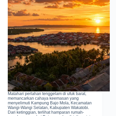
Matahari perlahan tenggelam di ufuk barat,
memancarkan cahaya keemasan yang
menyelimuti Kampung Bajo Mola, Kecamatan
Wangi-Wangi Selatan, Kabupaten Wakatobi.
Dari ketinggian, terlihat hamparan rumah-